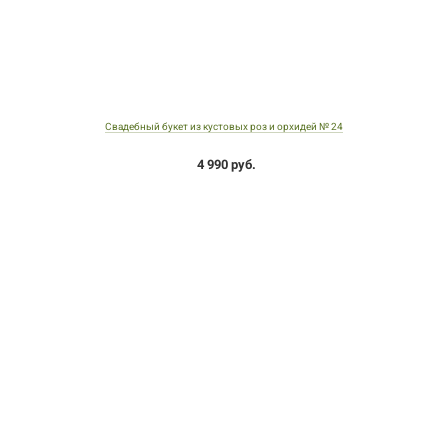
Свадебный букет из кустовых роз и орхидей № 24
4 990 руб.