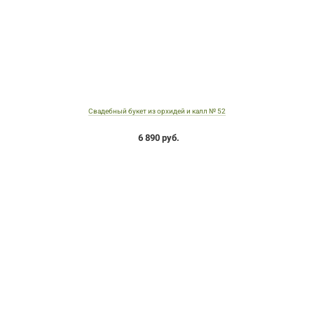
Свадебный букет из орхидей и калл № 52
6 890 руб.