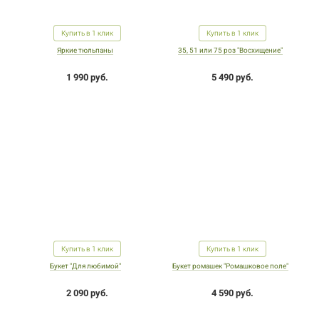
Купить в 1 клик
Купить в 1 клик
Яркие тюльпаны
35, 51 или 75 роз "Восхищение"
1 990 руб.
5 490 руб.
Купить в 1 клик
Купить в 1 клик
Букет "Для любимой"
Букет ромашек "Ромашковое поле"
2 090 руб.
4 590 руб.