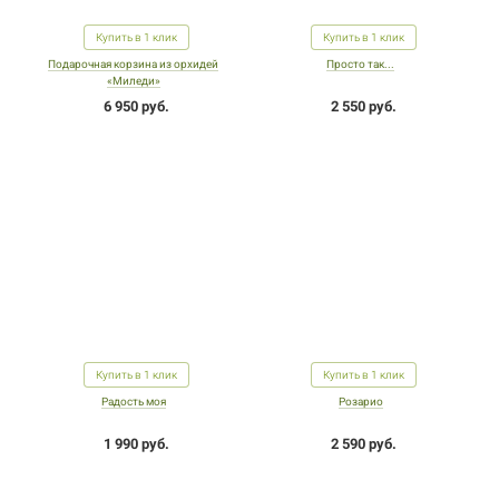
Купить в 1 клик
Купить в 1 клик
Подарочная корзина из орхидей
Просто так...
«Миледи»
6 950 руб.
2 550 руб.
Купить в 1 клик
Купить в 1 клик
Радость моя
Розарио
1 990 руб.
2 590 руб.