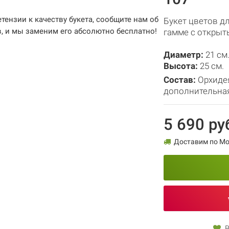
етензии к качеству букета, сообщите нам об
Букет цветов д
в, и мы заменим его абсолютно бесплатно!
гамме с откры
Диаметр:
21 см
Высота:
25 см.
Состав:
Орхиде
дополнительна
5 690 ру
Доставим по Мос
В