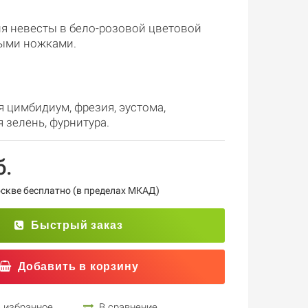
ля невесты в бело-розовой цветовой
тыми ножками.
.
я цимбидиум
,
фрезия
,
эустома
,
я зелень
,
фурнитура.
б.
кве бесплатно (в пределах МКАД)
Быстрый заказ
Добавить в корзину
 избранное
В сравнение