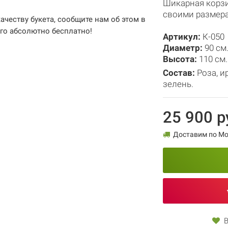
Шикарная корзи
своими размера
качеству букета, сообщите нам об этом в
его абсолютно бесплатно!
Артикул:
К-050
Диаметр:
90 см
Высота:
110 см.
Состав:
Роза
,
и
зелень.
25 900 р
Доставим по Мос
В