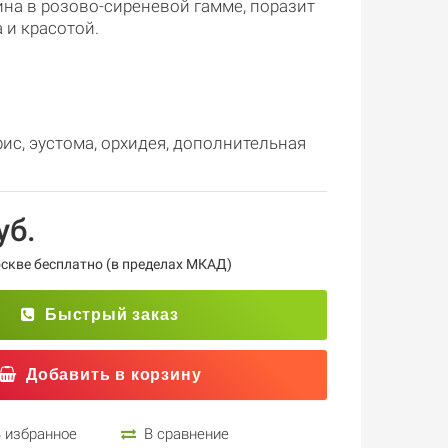
на в розово-сиреневой гамме, поразит
 и красотой.
.
рис
,
эустома
,
орхидея
,
дополнительная
уб.
кве бесплатно (в пределах МКАД)
Быстрый заказ
Добавить в корзину
 избранное
В сравнение