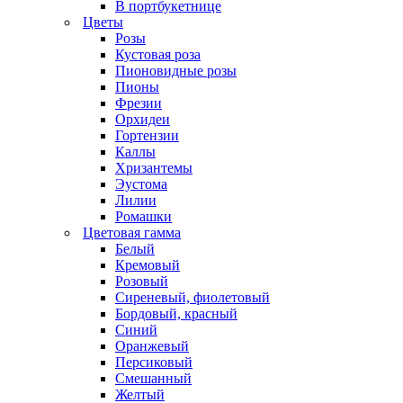
В портбукетнице
Цветы
Розы
Кустовая роза
Пионовидные розы
Пионы
Фрезии
Орхидеи
Гортензии
Каллы
Хризантемы
Эустома
Лилии
Ромашки
Цветовая гамма
Белый
Кремовый
Розовый
Сиреневый, фиолетовый
Бордовый, красный
Синий
Оранжевый
Персиковый
Смешанный
Желтый