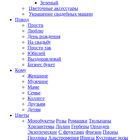
Зеленый
Цветочные аксессуары
Украшение свадебных машин
Повод
Прости
Люблю
День рождения
На свадьбу
Просто так
Юбилей
Выздоравливай
Бизнес букет
Кому
Женщине
Мужчине
Маме
Семье
Коллеге
Друзьям
Детям
Цветы
Монобукеты
Розы
Ромашки
Тюльпаны
Хризантемы
Лилии
Герберы
Орхидеи
Экзотические
С фруктами
Фрезии
Пионы
Гвоздика
Альстромерия
Ирисы
Кустовые розы