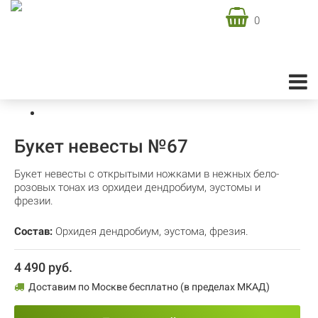
0
Доставка цветов в Москве
Свадебная флористика
Букеты невесты
Букет невесты №67
Букет невесты №67
Букет невесты с открытыми ножками в нежных бело-
розовых тонах из орхидеи дендробиум, эустомы и
фрезии.
Состав:
Орхидея дендробиум
,
эустома
,
фрезия.
4 490 руб.
Доставим по Москве бесплатно (в пределах МКАД)