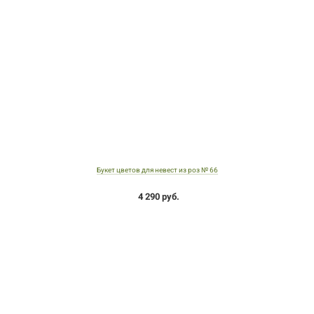
Букет цветов для невест из роз № 66
4 290 руб.