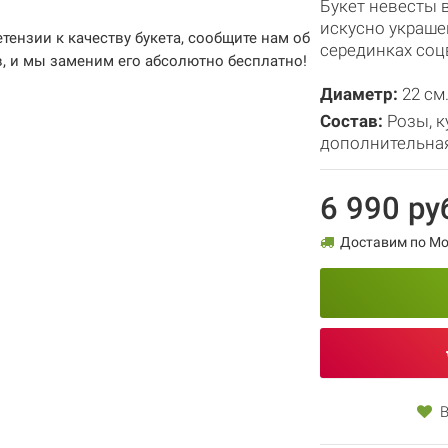
Букет невесты 
искусно украш
етензии к качеству букета, сообщите нам об
серединках соц
в, и мы заменим его абсолютно бесплатно!
Диаметр:
22 см
Состав:
Розы
,
к
дополнительна
6 990 ру
Доставим по Мос
В