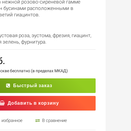
в нежной розово-сиреневой гамме
ен бусинами расположенными в
ветий гиацинтов.
.
устовая роза
,
эустома
,
фрезия
,
гиацинт
,
я зелень
,
фурнитура.
б.
кве бесплатно (в пределах МКАД)
Быстрый заказ
Добавить в корзину
 избранное
В сравнение