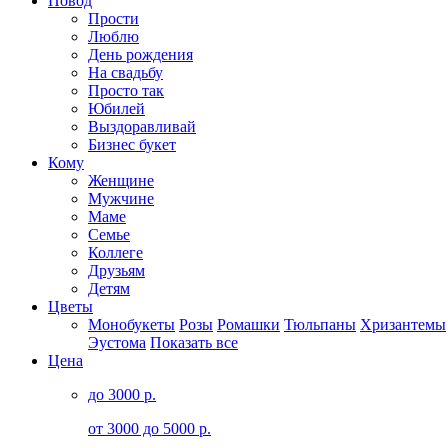
Повод
Прости
Люблю
День рождения
На свадьбу
Просто так
Юбилей
Выздоравливай
Бизнес букет
Кому
Женщине
Мужчине
Маме
Семье
Коллеге
Друзьям
Детям
Цветы
Монобукеты
Розы
Ромашки
Тюльпаны
Хризантемы
Эустома
Показать все
Цена
до 3000 р.
от 3000 до 5000 р.