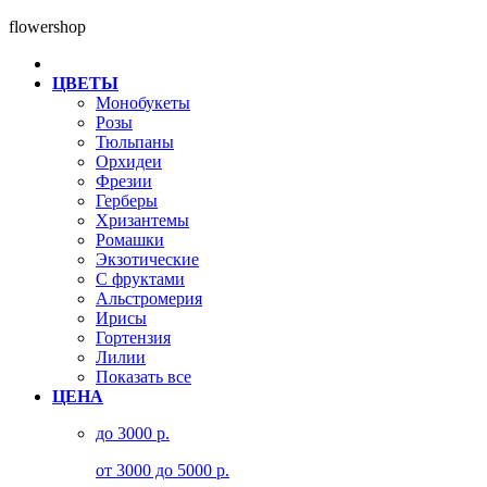
flowershop
ЦВЕТЫ
Монобукеты
Розы
Тюльпаны
Орхидеи
Фрезии
Герберы
Хризантемы
Ромашки
Экзотические
С фруктами
Альстромерия
Ирисы
Гортензия
Лилии
Показать все
ЦЕНА
до 3000 р.
от 3000 до 5000 р.