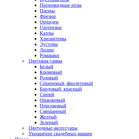
Пионовидные розы
Пионы
Фрезии
Орхидеи
Гортензии
Каллы
Хризантемы
Эустома
Лилии
Ромашки
Цветовая гамма
Белый
Кремовый
Розовый
Сиреневый, фиолетовый
Бордовый, красный
Синий
Оранжевый
Персиковый
Смешанный
Желтый
Зеленый
Цветочные аксессуары
Украшение свадебных машин