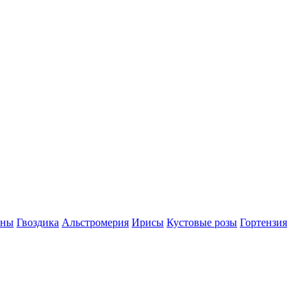
оны
Гвоздика
Альстромерия
Ирисы
Кустовые розы
Гортензия