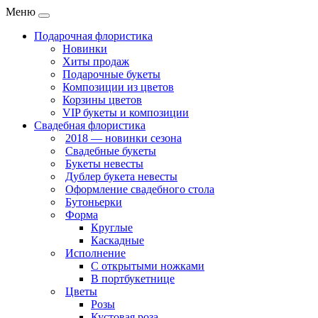
Меню
Подарочная флористика
Новинки
Хиты продаж
Подарочные букеты
Композиции из цветов
Корзины цветов
VIP букеты и композиции
Свадебная флористика
2018 — новинки сезона
Свадебные букеты
Букеты невесты
Дублер букета невесты
Оформление свадебного стола
Бутоньерки
Форма
Круглые
Каскадные
Исполнение
С открытыми ножками
В портбукетнице
Цветы
Розы
Кустовая роза