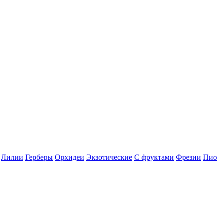
Лилии
Герберы
Орхидеи
Экзотические
С фруктами
Фрезии
Пи