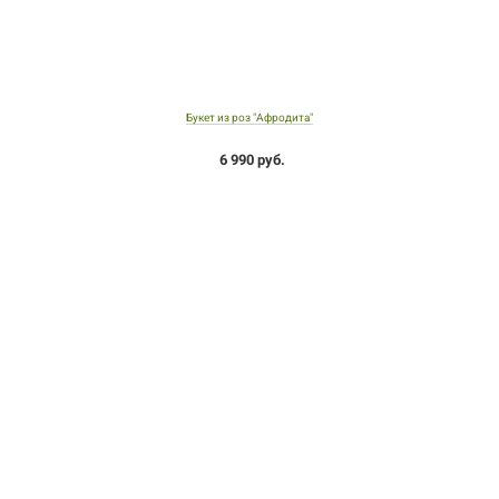
Букет из роз "Афродита"
6 990 руб.