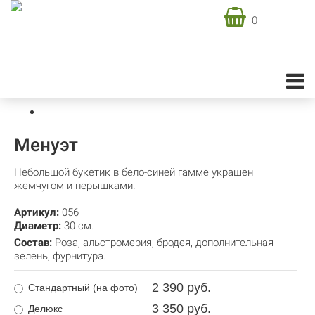
0
Доставка цветов в Москве
Подарочная флористика
Подарочные букеты
Менуэт
Менуэт
Небольшой букетик в бело-синей гамме украшен
жемчугом и перышками.
Артикул:
056
Диаметр:
30 см.
Состав:
Роза
,
альстромерия
,
бродея
,
дополнительная
зелень
,
фурнитура.
2 390 руб.
Стандартный (на фото)
3 350 руб.
Делюкс