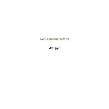
Бутоньерка жениха № 12
490 руб.