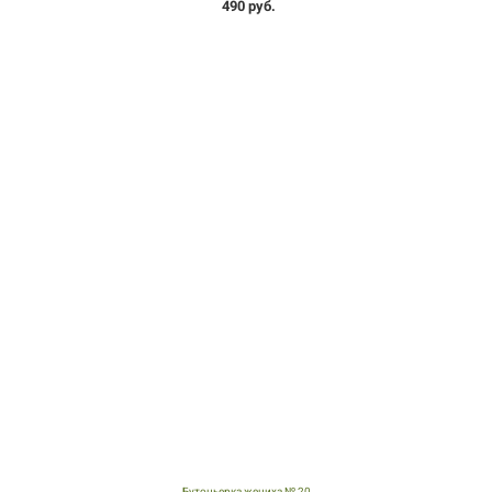
490 руб.
Бутоньерка жениха № 20