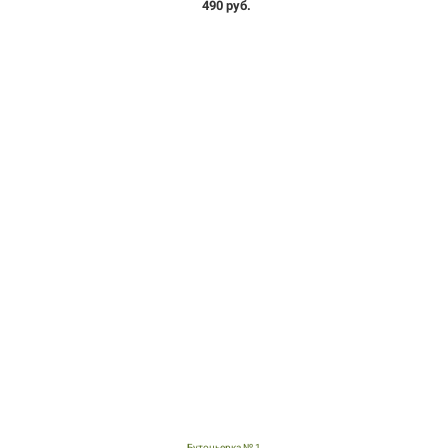
490 руб.
Бутоньерка № 1