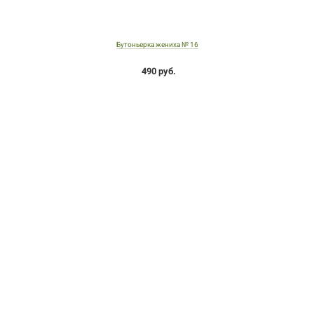
Бутоньерка жениха № 16
490 руб.