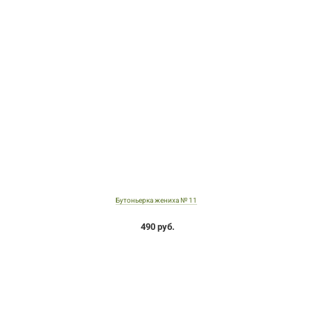
Бутоньерка жениха № 11
490 руб.