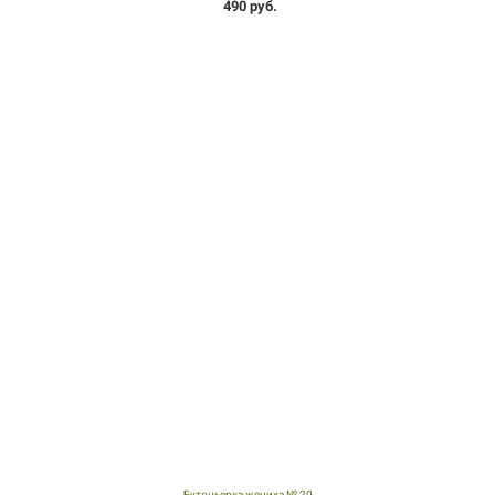
490 руб.
Бутоньерка жениха № 20