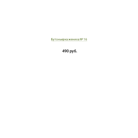
Бутоньерка жениха № 16
490 руб.