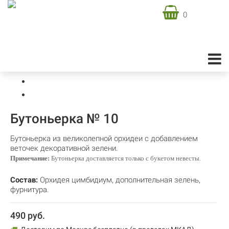
0
Доставка цветов в Москве
Свадебная флористика
Бутоньерки
Бутоньерка № 10
Бутоньерка № 10
Бутоньерка из великолепной орхидеи с добавлением
веточек декоративной зелени.
Примечание:
Бутоньерка доставляется только с букетом невесты.
Состав:
Орхидея цимбидиум
,
дополнительная зелень
,
фурнитура.
490 руб.