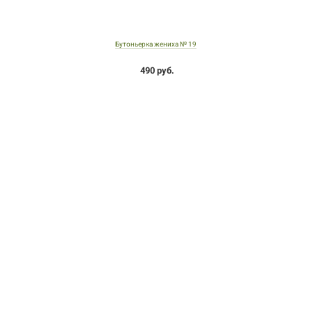
Бутоньерка жениха № 19
490 руб.