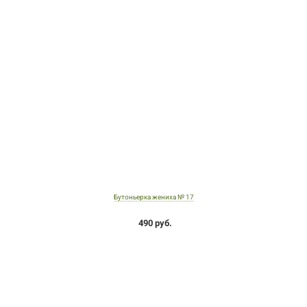
Бутоньерка жениха № 17
490 руб.